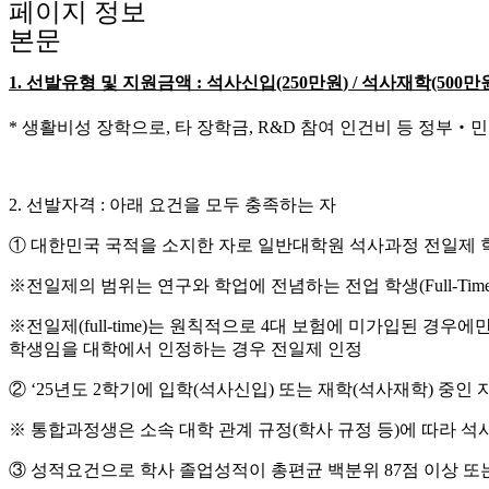
페이지 정보
본문
1. 선발유형 및 지원금액
:
석사신입
(250
만원
) /
석사재학
(500
만
*
생활비성 장학으로
,
타 장학금
, R&D
참여 인건비 등 정부
‧
민
2.
선발자격
:
아래 요건을 모두 충족하는 자
①
대한민국 국적을 소지한 자로 일반대학원 석사과정 전일제 
※
전일제의 범위는 연구와 학업에 전념하는 전업 학생
(Full-Tim
※
전일제
(full-time)
는 원칙적으로
4
대 보험에 미가입된 경우에
학생임을 대학에서 인정하는 경우 전일제 인정
②
‘25
년도
2
학기에 입학
(
석사신입
)
또는 재학
(
석사재학
)
중인 
※
통합과정생은 소속 대학 관계 규정
(
학사 규정 등
)
에 따라 석
③
성적요건으로 학사 졸업성적이 총편균 백분위
87
점 이상 또