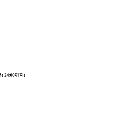
목
) 24:00
까지
)