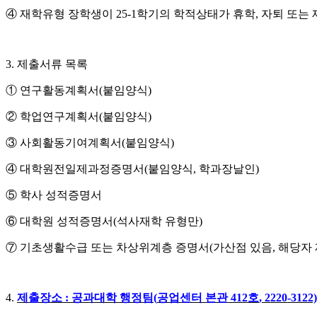
④
재학유형 장학생이
25-1
학기의 학적상태가 휴학
,
자퇴 또는 
3.
제출서류 목록
①
연구활동계획서
(
붙임양식
)
②
학업연구계획서
(
붙임양식
)
③
사회활동기여계획서
(
붙임양식
)
④
대학원전일제과정증명서
(
붙임양식
,
학과장날인
)
⑤
학사 성적증명서
⑥
대학원 성적증명서
(
석사재학 유형만
)
⑦
기초생활수급 또는 차상위계층 증명서
(
가산점 있음
,
해당자
4.
제출장소
:
공과대학 행정팀
(
공업센터 본관
412
호
, 2220-3122)