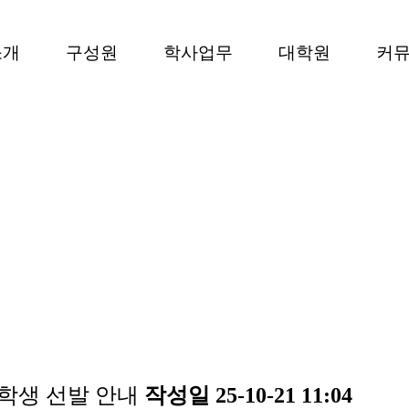
소개
구성원
학사업무
대학원
커
연혁
명예·석좌교수
입학 요건
졸업 요건
대학원 공지사항
교
교
졸
교
학
졸업 후 진로
졸업정보
졸
장학생 선발 안내
작성일
25-10-21 11:04