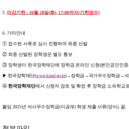
5.
마감기한
: 10
월
28
일
(
화
), 17:00
까지
(
기한엄수
)
6.
기타안내
①
접수된 서류로 심사 진행하여 최종 선발
②
최종 선발된 장학생은 별도 통보
③
장학생이
한국장학재단에 장학금 온라인 신청
(
본인공인인증
▶
한국장학재단
(
www.kosaf.go.kr
)
→
장학금
→
국가우수장학금
→
석
④
한국장학재단
에서 신청자 검토 및 확정 후 장학금 소속학교
붙임
2025
년 석사우수장학금
(
이공계
)
학생 제출 서류
(
양식
).
끝
.
첨부파일