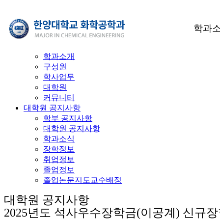
Community
커뮤니티
학과
커뮤니티
학과소개
구성원
학사업무
학과장 인사말
전임교수
교과과정
입학 요건
학부 공지사항
대학원
학과소개
구성원
학사업무
대학원
커뮤니티
커뮤니티
학부 대학원 연계교육
취업정보
About the Department
Member
Affairs
Graduate School
Community
대학원 공지사항
학부 공지사항
대학원 공지사항
학과소식
장학정보
취업정보
졸업정보
졸업논문지도교수배정
대학원 공지사항
2025년도 석사우수장학금(이공계) 신규