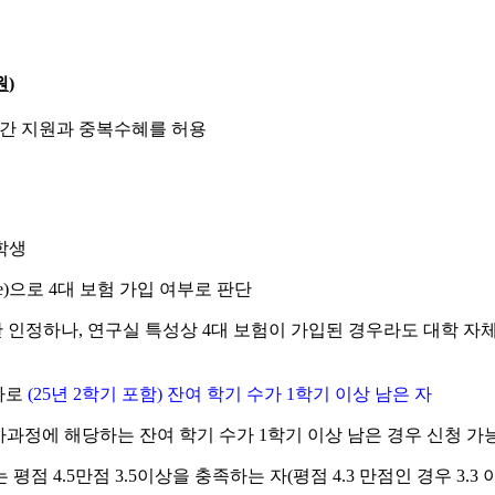
원
)
간 지원과 중복수혜를 허용
학생
e)
으로
4
대 보험 가입 여부로 판단
만 인정하나
,
연구실 특성상
4
대 보험이 가입된 경우라도 대학 자체
자로
(25
년
2
학기 포함
)
잔여 학기 수가
1
학기 이상 남은 자
사과정에 해당하는 잔여 학기 수가
1
학기 이상 남은 경우 신청 가
는 평점
4.5
만점
3.5
이상을 충족하는 자
(
평점
4.3
만점인 경우
3.3