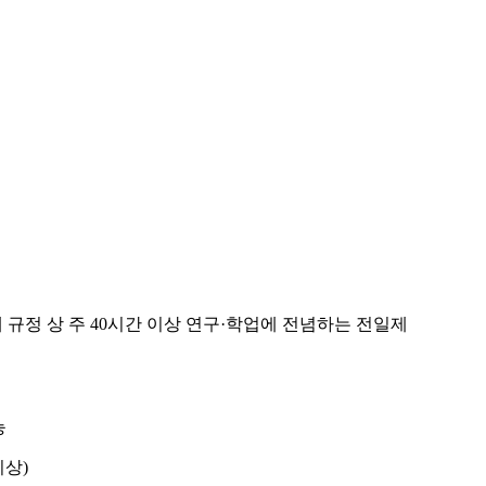
 규정 상 주
40
시간 이상 연구
·
학업에 전념하는 전일제
능
이상
)