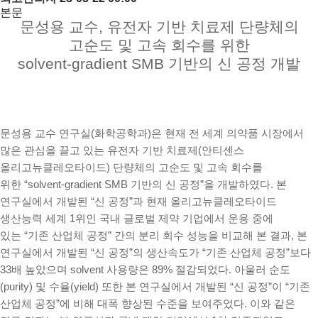
본문
문성용
교수, 유전자 기반 치료제 단량체의
고순도 및 고속 회수를 위한
solvent-gradient SMB 기반의 신 공정 개발
문
성용
교수 연구실(화학공학과)은 현재 전 세계 의약품 시장에서
많은 관심을 끌고 있는 유전자 기반 치료제(안티센스
올리고뉴클레오타이드) 단량체의 고순도 및 고속 회수를
위한
“solvent-gradient SMB
기반의 신 공정
”
을 개발하였다. 본
연구실에서 개발된
“
신 공정
”
과 현재 올리고뉴클레오타이드
생산능력 세계 1위인 국내 글로벌 제약 기업에서 운용 중에
있는
“
기존 산업체 공정
”
간의 분리 회수 성능을 비교해 본 결과, 본
연구실에서 개발된
“
신 공정
”
의 생산속도가
“
기존 산업체 공정
”
보다
33배 높았으며 solvent 사용량은 89% 절감되었다. 아울러 순도
(purity) 및 수율(yield) 또한 본 연구실에서 개발된
“
신 공정
”
이
“
기존
산업체 공정
”
에 비해 대폭 향상된 수준을 보여주었다. 이와 같은