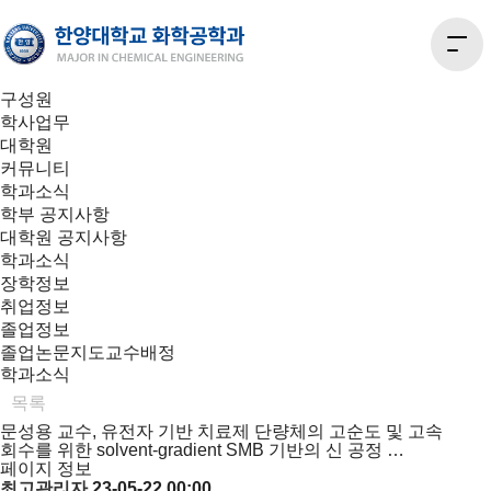
Community
커뮤니티
커뮤니티
학과소개
구성원
학사업무
대학원
커뮤니티
학과소식
학부 공지사항
대학원 공지사항
학과소식
장학정보
취업정보
졸업정보
졸업논문지도교수배정
학과소식
목록
문성용 교수, 유전자 기반 치료제 단량체의 고순도 및 고속
회수를 위한 solvent-gradient SMB 기반의 신 공정 …
페이지 정보
최고관리자
23-05-22 00:00