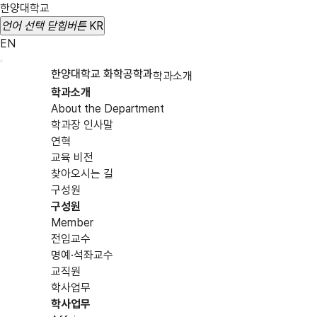
한양대학교
언어 선택
닫힘버튼
KR
EN
한양대학교 화학공학과
학과소개
학과소개
About the Department
학과장 인사말
연혁
교육 비전
찾아오시는 길
구성원
구성원
Member
전임교수
명예·석좌교수
교직원
학사업무
학사업무