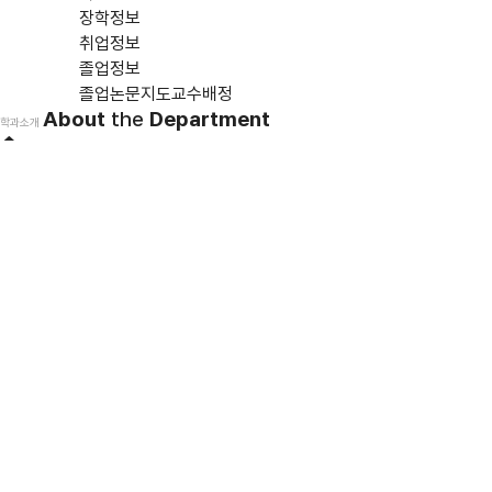
장학정보
취업정보
졸업정보
졸업논문지도교수배정
About
Department
the
학과소개
학과소개
학과소개
구성원
학사업무
대학원
커뮤니티
교육 비전
학과장 인사말
연혁
교육 비전
찾아오시는 길
교육 비전