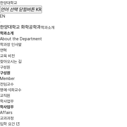
한양대학교
언어 선택
닫힘버튼
KR
EN
한양대학교 화학공학과
학과소개
학과소개
About the Department
학과장 인사말
연혁
교육 비전
찾아오시는 길
구성원
구성원
Member
전임교수
명예·석좌교수
교직원
학사업무
학사업무
Affairs
교과과정
입학 요건