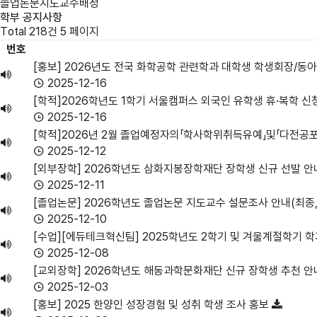
졸업논문지도교수배정
학부 공지사항
Total 218건
5 페이지
번호
[홍보] 2026년도 전국 화학공학 관련학과 대학생 학생회장/동아
학
2025-12-16
부
[학적]2026학년도 1학기 서울캠퍼스 외국인 유학생 휴·복학 신
공
2025-12-16
지
[학적]2026년 2월 졸업예정자의「학사학위취득유예」및「다전공
사
2025-12-12
항
[외부장학] 2026학년도 삼화지봉장학재단 장학생 신규 선발 
목
2025-12-11
록
[졸업논문] 2026학년도 졸업논문 지도교수 설문조사 안내(최종,
2025-12-10
[수업][에듀테크혁신팀] 2025학년도 2학기 및 겨울계절학기 학
2025-12-08
[교외장학] 2026학년도 해동과학문화재단 신규 장학생 추천 
2025-12-03
[홍보] 2025 한양인 성장경험 및 성취 학생 조사 홍보