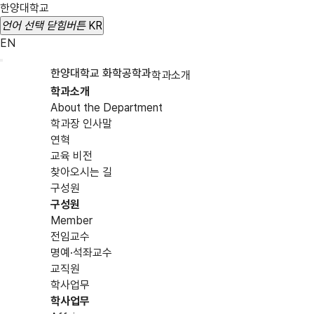
한양대학교
언어 선택
닫힘버튼
KR
EN
한양대학교 화학공학과
학과소개
학과소개
About the Department
학과장 인사말
연혁
교육 비전
찾아오시는 길
구성원
구성원
Member
전임교수
명예·석좌교수
교직원
학사업무
학사업무