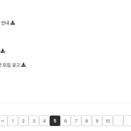
정 안내
내
단 모집 공고
5
1
2
3
4
6
7
8
9
10