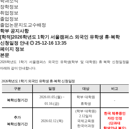
학과소식
장학정보
취업정보
졸업정보
졸업논문지도교수배정
학부 공지사항
[학적]2026학년도 1학기 서울캠퍼스 외국인 유학생 휴·복학
신청일정 안내
25-12-16 13:35
페이지 정보
본문
2026학년도 1학기 서울캠퍼스 외국인 유학생(학
부 및 대학원) 휴·복학 신청일정을
아래와 같이 안내합니다.
2026학년도 1학기 외국인 유학생 휴·복학 신청일정
구분
일정
대상
비고
2026.01.05.(월) ~
학부·대학원
복학신청기간
-
01.16.(금)
휴학생
(학부·대학원)
한국 체류중인
2.12일자
추가
자만 인정
2026.02.12.(목)
국제교육원
(단과대
복학신청기간
한국어과정
학생안내 불요)