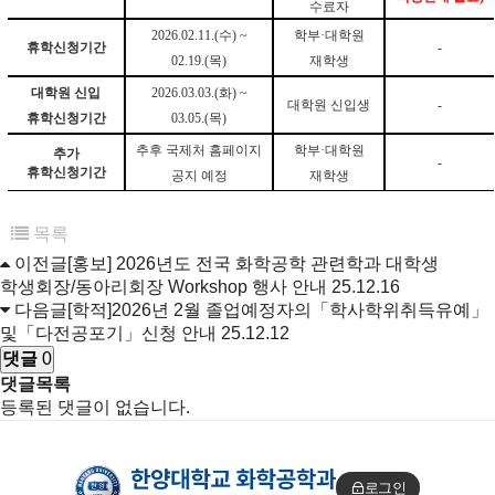
수료자
2026.02.11.(수) ~
학부·대학원
휴학신청기간
-
02.19.(목)
재학생
대학원 신입
2026.03.03.(화) ~
대학원 신입생
-
휴학신청기간
03.05.(목)
추후 국제처 홈페이지
학부·대학원
추가
-
휴학신청기간
공지 예정
재학생
목록
이전글
[홍보] 2026년도 전국 화학공학 관련학과 대학생
학생회장/동아리회장 Workshop 행사 안내
25.12.16
다음글
[학적]2026년 2월 졸업예정자의「학사학위취득유예」
및「다전공포기」신청 안내
25.12.12
댓글
0
댓글목록
등록된 댓글이 없습니다.
로그인