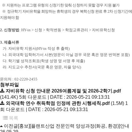
※
지원하는 프로그램 유형의 신청기한 맞춰 신청하지 못할 경우 지원 불가
※
정규학기 자비유학을 희망하는 휴학생의 경우 복학신청 완료 후 2차 신청기간
지원해야 함
2. 신청방법
: HY-in > 신청 > 학적변동 > 학점교류관리 > 자비유학신청
3. 제출서류
가. 자비유학 지원서(HY-in 작성 후 출력)
나. 외국대학 입학허가서 사본(영문이 아닐 경우 국문 혹은 영문 번역본 포함)
다. 학기별 성적조회표(학생 성명 옆 서명 후 제출)
라. 지도교수 추천서(국문 혹은 영문, 자율 양식)
문의처 : 02-2220-2455
첨부파일
자비유학 신청 안내문 2026여름계절 및 2026-2학기.pdf
(141.4K)
5회 다운로드 | DATE : 2026-05-21 09:13:31
외국대학 연수 취득학점 인정에 관한 시행세칙.pdf
(1.5M)
1
회 다운로드 | DATE : 2026-05-21 09:13:31
목록
이전글
[홍보][플랜트산업 전문인력 양성과정(화공, 환경)]안내
26.05.29