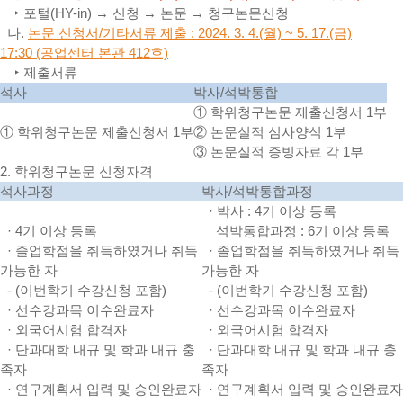
‣ 포털(HY-in) → 신청 → 논문 → 청구논문신청
나.
논문 신청서/기타서류 제출 : 2024. 3. 4.(월) ~ 5. 17.(금)
17:30 (공업센터 본관 412호)
‣ 제출서류
석사
박사/석박통합
① 학위청구논문 제출신청서 1부
① 학위청구논문 제출신청서 1부
② 논문실적 심사양식 1부
③ 논문실적 증빙자료 각 1부
2. 학위청구논문 신청자격
석사과정
박사/석박통합과정
· 박사 : 4기 이상 등록
· 4기 이상 등록
석박통합과정 : 6기 이상 등록
· 졸업학점을 취득하였거나 취득
· 졸업학점을 취득하였거나 취득
가능한 자
가능한 자
- (이번학기 수강신청 포함)
- (이번학기 수강신청 포함)
· 선수강과목 이수완료자
· 선수강과목 이수완료자
· 외국어시험 합격자
· 외국어시험 합격자
· 단과대학 내규 및 학과 내규 충
· 단과대학 내규 및 학과 내규 충
족자
족자
· 연구계획서 입력 및 승인완료자
· 연구계획서 입력 및 승인완료자