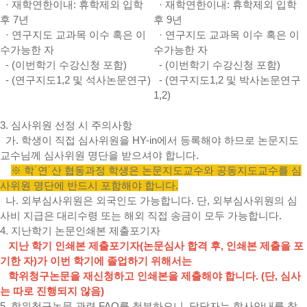
· 재학연한이내: 휴학제외 입학
· 재학연한이내: 휴학제외 입학
후 7년
후 9년
· 연구지도 교과목 이수 혹은 이
· 연구지도 교과목 이수 혹은 이
수가능한 자
수가능한 자
- (이번학기 수강신청 포함)
- (이번학기 수강신청 포함)
- (연구지도1,2 및 석사논문연구)
- (연구지도1,2 및 박사논문연구
1,2)
3. 심사위원 선정 시 주의사항
가. 학생이 직접 심사위원을 HY-in에서 등록해야 하므로 논문지도
교수님께 심사위원 명단을 받으셔야 합니다.
※ 학˙연˙산 협동과정 학생은 논문지도교수와 공동지도교수를 심
사위원 명단에 반드시 포함해야 합니다.
나. 외부심사위원은 외국인도 가능합니다. 단, 외부심사위원의 심
사비 지급은 대리수령 또는 해외 직접 송금이 모두 가능합니다.
4.
지난학기 논문인쇄본 제출포기자
지난 학기 인쇄본 제출포기자(논문심사 합격 후, 인쇄본 제출을 포
기한 자)가 이번 학기에 졸업하기 위해서는
학위청구논문을 재신청하고 인쇄본을 제출해야 합니다.
(단, 심사
는 따로 진행되지 않음)
5. 학위청구논문 관련 FAQ를 첨부하오니, 담당자는 학사안내를 참