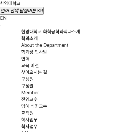
한양대학교
언어 선택
닫힘버튼
KR
EN
한양대학교 화학공학과
학과소개
학과소개
About the Department
학과장 인사말
연혁
교육 비전
찾아오시는 길
구성원
구성원
Member
전임교수
명예·석좌교수
교직원
학사업무
학사업무