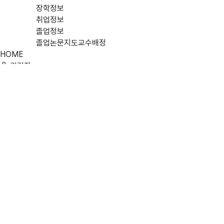
장학정보
취업정보
졸업정보
졸업논문지도교수배정
HOME
관리자
학과소개
학과장 인사말
연혁
교육 비전
찾아오시는 길
구성원
학사업무
대학원
커뮤니티
Community
커뮤니티
커뮤니티