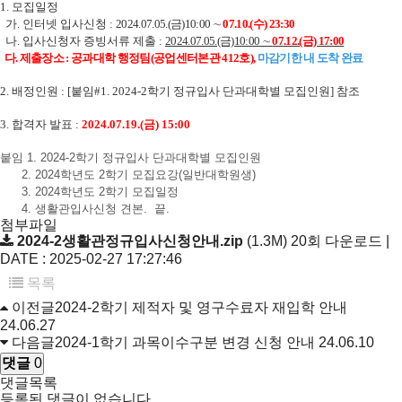
1. 모집일정
가. 인터넷 입사신청 :
2024.07.05.(금)10:00 ∼
07.10.(수) 23:30
나. 입사신청자 증빙서류 제출 :
2024.07.05.(금)10:00 ∼
07.12.(금) 17:00
다. 제출장소 : 공과대학 행정팀(공업센터본관 412호),
마감기한 내 도착 완료
2. 배정인원 : [붙임#1. 2024-2학기 정규입사 단과대학별 모집인원] 참조
3. 합격자 발표 :
2024.07.19.(금) 15:00
붙임 1. 2024-2학기 정규입사 단과대학별 모집인원
2. 2024학년도 2학기 모집요강(일반대학원생)
3. 2024학년도 2학기 모집일정
4. 생활관입사신청 견본. 끝.
첨부파일
2024-2생활관정규입사신청안내.zip
(1.3M)
20회 다운로드 |
DATE : 2025-02-27 17:27:46
목록
이전글
2024-2학기 제적자 및 영구수료자 재입학 안내
24.06.27
다음글
2024-1학기 과목이수구분 변경 신청 안내
24.06.10
댓글
0
댓글목록
등록된 댓글이 없습니다.