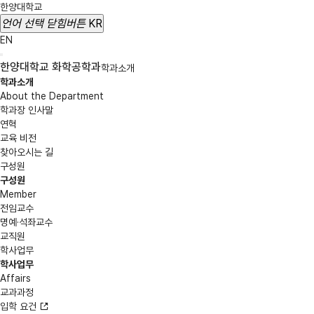
한양대학교
언어 선택
닫힘버튼
KR
EN
한양대학교 화학공학과
학과소개
학과소개
About the Department
학과장 인사말
연혁
교육 비전
찾아오시는 길
구성원
구성원
Member
전임교수
명예·석좌교수
교직원
학사업무
학사업무
Affairs
교과과정
입학 요건