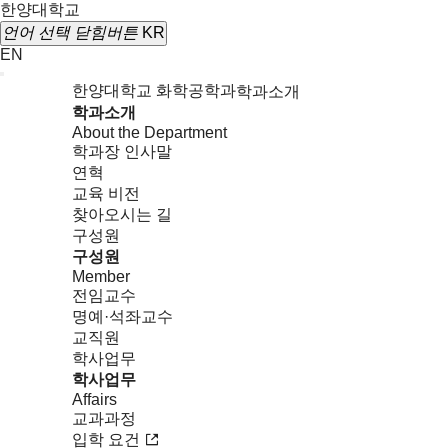
한양대학교
언어 선택
닫힘버튼
KR
EN
한양대학교 화학공학과
학과소개
학과소개
About the Department
학과장 인사말
연혁
교육 비전
찾아오시는 길
구성원
구성원
Member
전임교수
명예·석좌교수
교직원
학사업무
학사업무
Affairs
교과과정
입학 요건