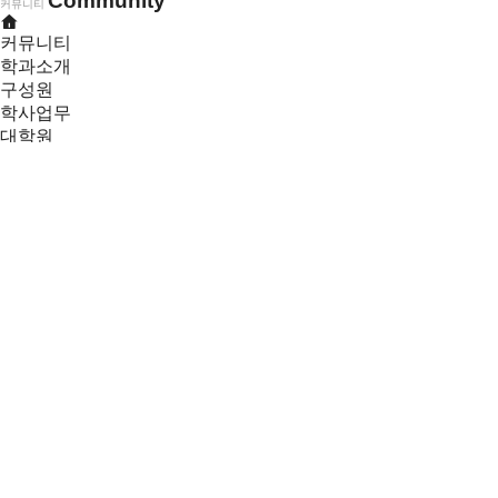
Community
커뮤니티
커뮤니티
학과소개
구성원
학사업무
대학원
커뮤니티
학과소식
학부 공지사항
대학원 공지사항
학과소식
장학정보
취업정보
졸업정보
졸업논문지도교수배정
학과소식
목록
[김경학 교수] 고활성-고안정성의 해수 수전해용 촉매소재 개발
페이지 정보
최고관리자
26-01-08 07:40
본문